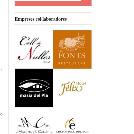
Empreses col·laboradores
,
 o