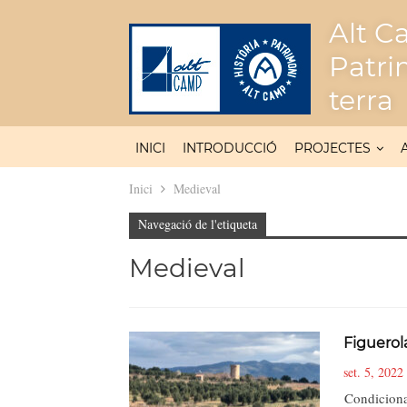
Alt Ca
Patri
terra
INICI
INTRODUCCIÓ
PROJECTES
Inici
Medieval
Navegació de l'etiqueta
Medieval
Figuerol
set. 5, 2022
Condicionam