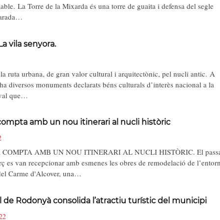
able. La Torre de la Mixarda és una torre de guaita i defensa del segle
larada…
La vila senyora.
a ruta urbana, de gran valor cultural i arquitectònic, pel nucli antic. A
ha diversos monuments declarats béns culturals d’interès nacional a la
eval que…
compta amb un nou itinerari al nucli històric
2
COMPTA AMB UN NOU ITINERARI AL NUCLI HISTÒRIC. El passa
ç es van recepcionar amb esmenes les obres de remodelació de l’entor
del Carme d'Alcover, una…
l de Rodonyà consolida l’atractiu turístic del municipi
22