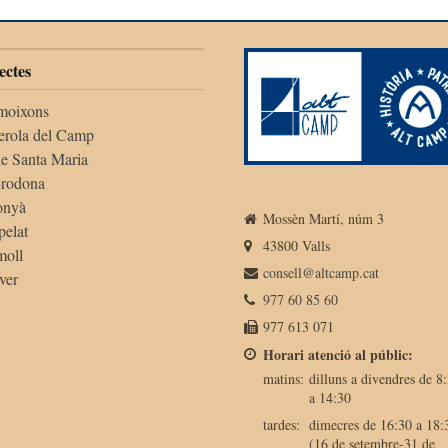
ectes
moixons
erola del Camp
de Santa Maria
-rodona
onyà
Mossèn Martí, núm 3
pelat
43800 Valls
moll
consell@altcamp.cat
ver
977 60 85 60
977 613 071
Horari atenció al públic:
matins:
dilluns a divendres de 8
a 14:30
tardes:
dimecres de 16:30 a 18:
(16 de setembre-31 de