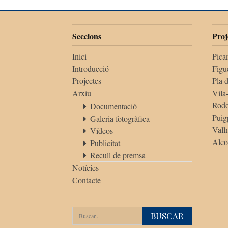
Seccions
Proj
Inici
Pica
Introducció
Figu
Projectes
Pla 
Arxiu
Vila
Rod
Documentació
Puig
Galeria fotogràfica
Vall
Vídeos
Alco
Publicitat
Recull de premsa
Notícies
Contacte