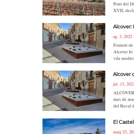
Pont del Di
XVII, dec
Alcover: 
ag. 3, 2022
Foment de l
Alcover hi 
vila medi
Alcover 
jul. 13, 202
ALCOVER 
mes de mar
del Raval 
El Castel
maig 25, 20