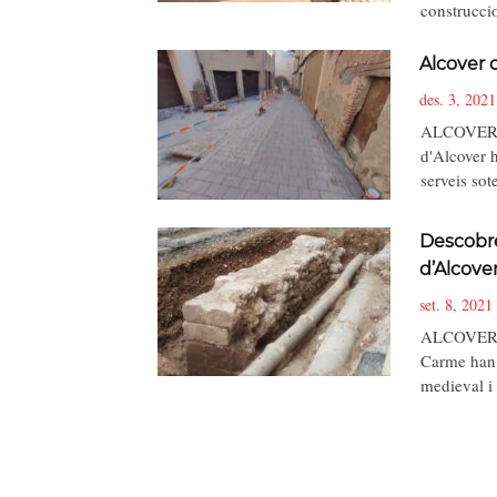
construcci
Alcover 
des. 3, 2021
ALCOVER, 
d'Alcover h
serveis so
Descobre
d’Alcove
set. 8, 2021
ALCOVER, 7
Carme han 
medieval 