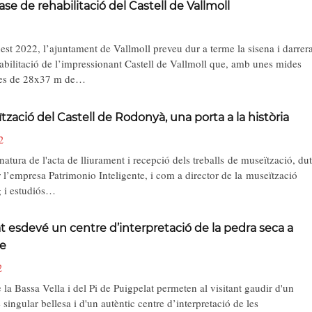
ase de rehabilitació del Castell de Vallmoll
st 2022, l’ajuntament de Vallmoll preveu dur a terme la sisena i darrer
habilitació de l’impressionant Castell de Vallmoll que, amb unes mides
es de 28x37 m de…
tzació del Castell de Rodonyà, una porta a la història
2
atura de l'acta de lliurament i recepció dels treballs de museïtzació, du
 l’empresa Patrimonio Inteligente, i com a director de la museïtzació
g i estudiós…
t esdevé un centre d’interpretació de la pedra seca a
re
2
 la Bassa Vella i del Pi de Puigpelat permeten al visitant gaudir d'un
 singular bellesa i d'un autèntic centre d’interpretació de les