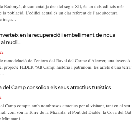
de Rodonyà, documentat ja des del segle XII, és un dels edificis més
e la població. L’edifici actual és un clar referent de l’arquitectura
de traça…
inverteix en la recuperació i embelliment de nous
 al nucli…
22
de remodelació de l’entorn del Raval del Carme d'Alcover, una inversió
el projecte FEDER “Alt Camp: història i patrimoni, les arrels d'una terra”
si…
a del Camp consolida els seus atractius turístics
2
del Camp compta amb nombrosos atractius per al visitant, tant en el seu
ral, com són la Torre de la Mixarda, el Pont del Diable, la Cova del Gat
de Miramar i…