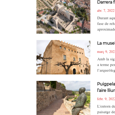
Darrera f
abr. 7, 2022
Durant aque
fase de re
aproximad
La museï
març 9, 202
Amb la sign
a terme per
l’arqueòle
Puigpela
l’aire lliu
febr. 9, 202
L'entorn de
paisatge de