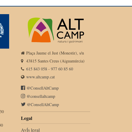
Plaça Jaume el Just (Monestir), s/n
43815 Santes Creus (Aiguamúrcia)
615 843 058
-
977 60 85 60
www.altcamp.cat
@ConsellAltCamp
@consellaltcamp
@ConsellAltCamp
:30
Legal
30
AvÍs legal