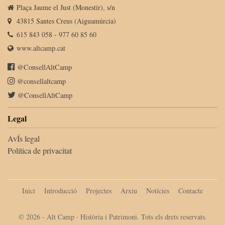
Plaça Jaume el Just (Monestir), s/n
43815 Santes Creus (Aiguamúrcia)
615 843 058
-
977 60 85 60
www.altcamp.cat
@ConsellAltCamp
@consellaltcamp
@ConsellAltCamp
Legal
AvÍs legal
Política de privacitat
Inici
Introducció
Projectes
Arxiu
Notícies
Contacte
© 2026 - Alt Camp · Història i Patrimoni. Tots els drets reservats.