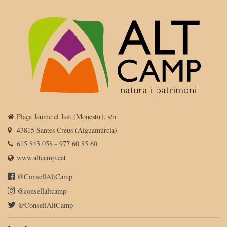
Plaça Jaume el Just (Monestir), s/n
43815 Santes Creus (Aiguamúrcia)
615 843 058
-
977 60 85 60
www.altcamp.cat
@ConsellAltCamp
@consellaltcamp
@ConsellAltCamp