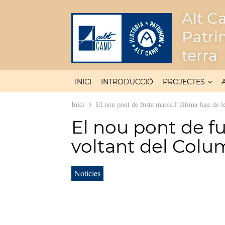
Alt Ca
Patri
terra
INICI
INTRODUCCIÓ
PROJECTES
Inici
El nou pont de fusta marca l’última fase de l
El nou pont de fu
voltant del Colu
Notícies