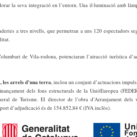
lorar la seva integració en l’entorn. Una il·luminació amb làm
aderies a tres nivells, que permetran a uns 120 espectadors s
itat.
Columbari de Vila-rodona, potenciaran l’atracció turística d’a
, les arrels d’una terra
, inclou un conjunt d’actuacions impuls
inan
ç
ament dels fons estructurals de la Uni
ó
Europea (FEDER) 
neral de Turisme.
El director de l’obra d’Arranjament dels
port d
’
adjudicaci
ó é
s de 154.852,84
€
(IVA incl
ò
s).