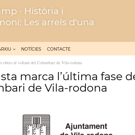
mp · Història i
moni: Les arrels d'una
ARXIU
NOTÍCIES
CONTACTE
es obres al voltant del Columbari de Vila-rodona
sta marca l’última fase de
mbari de Vila-rodona