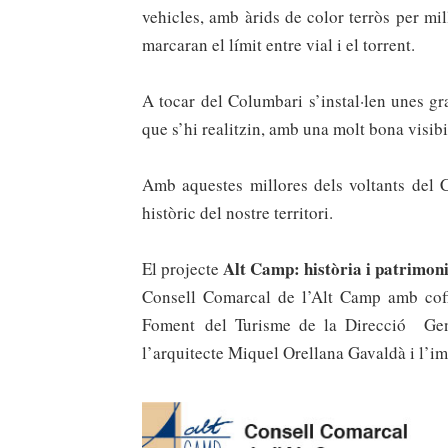
vehicles, amb àrids de color terròs per mil
marcaran el límit entre vial i el torrent.
A tocar del Columbari s’instal·len unes gr
que s’hi realitzin, amb una molt bona visibil
Amb aquestes millores
dels voltants del 
històric del nostre territori.
Alt Camp: hist
ò
ria i patrimoni
El
projecte
Consell Comarcal de l’Alt Camp amb cof
Foment del Turisme de la Direcció Ge
l
’
arquitecte Miquel Orellana Gavald
à
i l
’
im