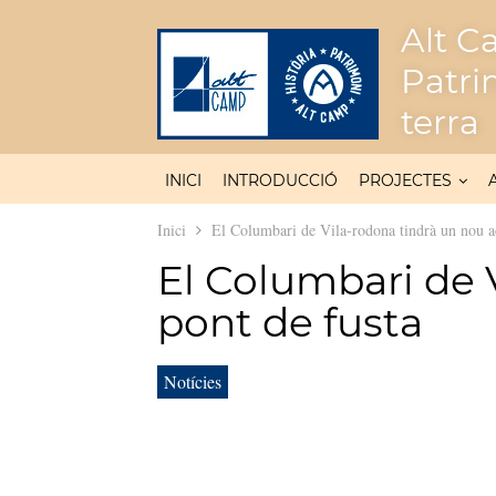
Alt Ca
Patri
terra
INICI
INTRODUCCIÓ
PROJECTES
Inici
El Columbari de Vila-rodona tindrà un nou a
El Columbari de 
pont de fusta
Notícies