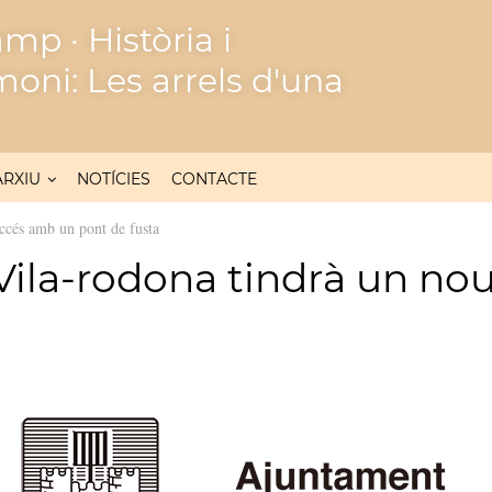
mp · Història i
moni: Les arrels d'una
ARXIU
NOTÍCIES
CONTACTE
ccés amb un pont de fusta
Vila-rodona tindrà un no