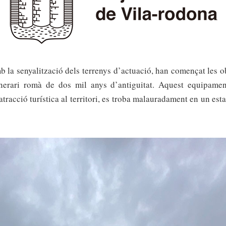
la senyalitzaci
ó
dels terrenys d’actuaci
ó
, han comen
ç
at les o
nerari rom
à
de dos mil anys d’antiguitat.
Aquest equipament
atracció turística al territori, es troba malauradament en un est